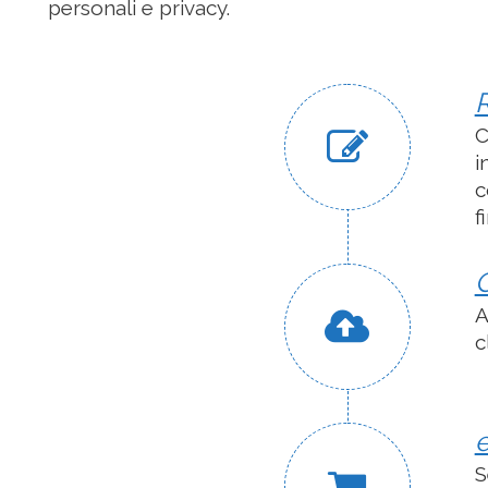
personali e privacy.
R
C
i
c
f
A
c
S