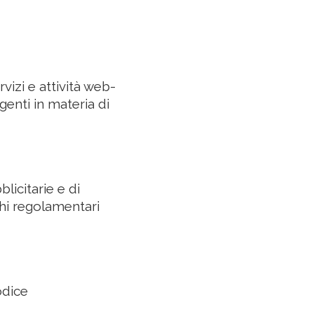
izi e attività web-
genti in materia di
icitarie e di
ghi regolamentari
odice