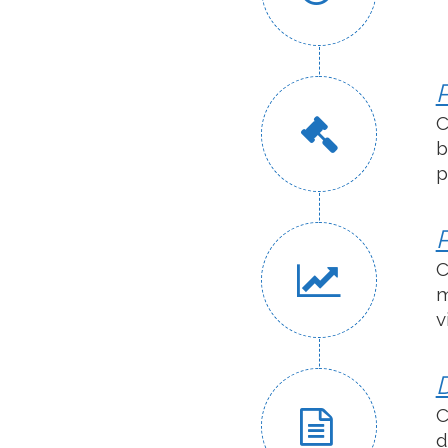
P
C
b
p
P
C
m
v
D
C
d