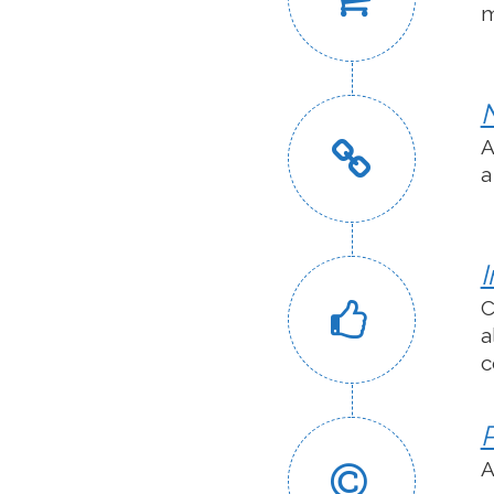
m
A
a
I
C
a
c
P
A