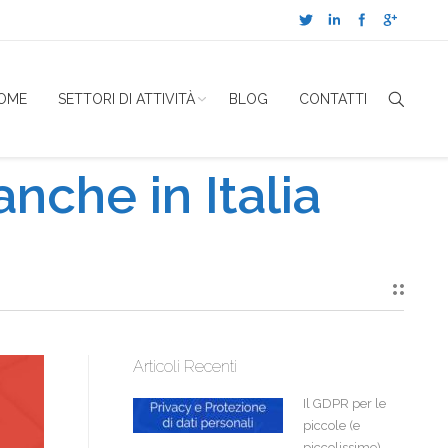
OME
SETTORI DI ATTIVITÀ
BLOG
CONTATTI
anche in Italia
Articoli Recenti
Il GDPR per le
piccole (e
piccolissime)