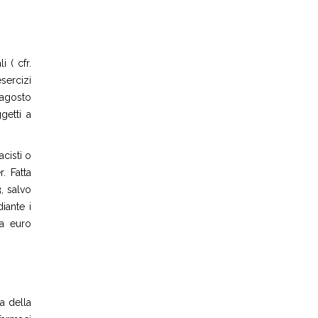
 ( cfr.
sercizi
 agosto
getti a
acisti o
. Fatta
, salvo
iante i
 a euro
la della