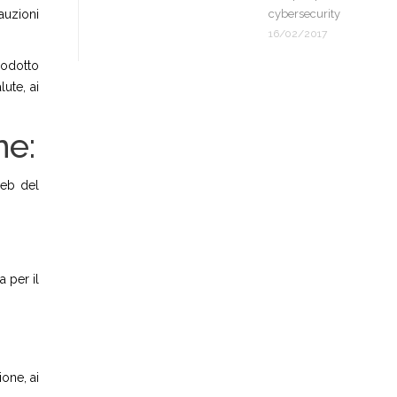
auzioni
cybersecurity
16/02/2017
rodotto
lute, ai
ne:
web del
a per il
ione, ai