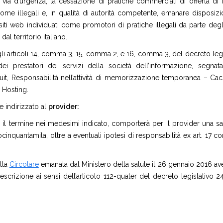
via d’urgenza, la cessazione di pratiche commerciali di offerta di 
come illegali e, in qualità di autorità competente, emanare disposizi
iti web individuati come promotori di pratiche illegali da parte degli
al territorio italiano.
li articoli 14, comma 3, 15, comma 2, e 16, comma 3, del decreto legi
ei prestatori dei servizi della società dell’informazione, segnat
duit, Responsabilità nell’attività di memorizzazione temporanea – Cac
– Hosting.
e indirizzato al
provider:
 il termine nei medesimi indicato, comporterà per il provider una s
inquantamila, oltre a eventuali ipotesi di responsabilità ex art. 17 
lla
Circolare
emanata dal Ministero della salute il 26 gennaio 2016 av
crizione ai sensi dell’articolo 112-quater del decreto legislativo 24