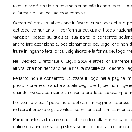
utenti di verificare facilmente se stanno effettuando l’acquisto 
di farmaci e i pericoli ad essa connessi.
Occorrerà prestare attenzione in fase di creazione del sito pe
del logo comunitario in conformità del quale il logo nazional
variazioni basate su qualsiasi sua parte: è consentito solt
anche fare attenzione al posizionamento del logo, che non dov
trarre in inganno terzi circa il significato e la forma del logo
Nel Decreto Direttoriale 6 luglio 2015 è altresì chiaramente in
attività che non rientrano nelle finalità stabilite dal decreto le
Pertanto non è consentito utilizzare il logo nelle pagine im
prescrizione, e ciò anche a tutela degli utenti, per non inge
quando invece acquistano un diverso prodotto, ad esempio un
Le “vetrine virtuali” potranno pubblicare immagini o rappresen
indicare il prezzo e gli eventuali sconti praticati (limitatamente 
E’ importante evidenziare che, nel rispetto della normativa di 
online dovranno essere gli stessi sconti praticati alla clientela 