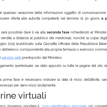
rché qualsiasi variazione delle informazioni oggetto di comunicazione
ssere riferita alle autorità competenti nel termine di 30 giorni,
a p
, sarà possibile dare il via alla
seconda fase
richiedendo al Minister
la vendita a distanza al pubblico dei medicinali, nonché la copia digit
luglio 2015 (pubblicato sulla Gazzetta Ufficiale della Repubblica Italia
e dell’elenco corrispondente alla propria farmacia o esercizio commer
il
servizio web
predisposto dal Ministero.
egamento ipertestuale, sia stato apposto su tutte le pagine del sito d
rima fase è necessario indicare la data di inizio dell’attività, sa
ecessari per darvi inizio lecitamente.
rine virtuali
anco dovranno riportare il
logo identificativo nazionale
: ciò consent