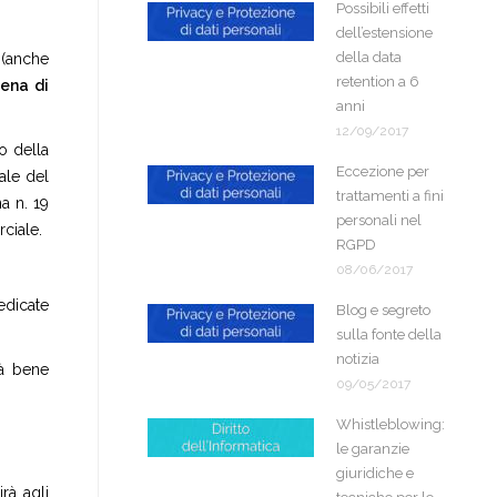
Possibili effetti
dell’estensione
della data
 (anche
retention a 6
ena di
anni
12/09/2017
o della
Eccezione per
ale del
trattamenti a fini
na n. 19
personali nel
ciale.
RGPD
08/06/2017
edicate
Blog e segreto
sulla fonte della
notizia
rà bene
09/05/2017
Whistleblowing:
le garanzie
giuridiche e
irà agli