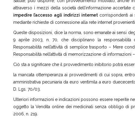
Salute, può disporre, con provvedimento motivato, anche in 
attraverso i mezzi della società dell’informazione accertate 
impedire
l’accesso
agli
indirizzi
internet
corrispondenti ai s
mediante richieste di connessione alla rete internet provenienti d
Queste disposizioni, dice la norma, sono emanate ai sensi deg
9 aprile 2003, n. 70, che disciplinano la responsabilità d
Responsabilità nell’attività di semplice trasporto – Mere con
Responsabilità nell’attività di memorizzazione di informazioni 
Ciò sta a significare che il provvedimento inibitorio potrà esser
la mancata ottemperanza ai provvedimenti di cui sopra, entro
amministrativa pecuniaria da euro ventimila a euro duececentoc
D. Lgs. 70/03.
Ulteriori informazioni e indicazioni possono essere reperite ne
oggetto la Vendita online dei medicinali senza obbligo di pres
2006, n. 219.