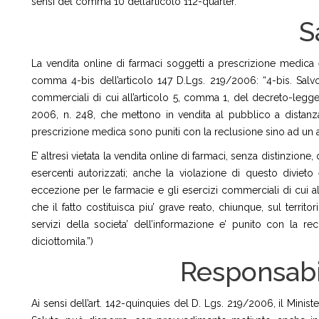
sensi del comma 10 dell’articolo 112-quarter.
S
La vendita online di farmaci soggetti a prescrizione medica è 
comma 4-bis dell’articolo 147 D.Lgs. 219/2006: “4-bis. Salvo ch
commerciali di cui all’articolo 5, comma 1, del decreto-legge
2006, n. 248, che mettono in vendita al pubblico a distanza,
prescrizione medica sono puniti con la reclusione sino ad un a
E’ altresì vietata la vendita online di farmaci, senza distinzion
esercenti autorizzati; anche la violazione di questo divieto 
eccezione per le farmacie e gli esercizi commerciali di cui al
che il fatto costituisca piu’ grave reato, chiunque, sul territ
servizi della societa’ dell’informazione e’ punito con la 
diciottomila.”)
Responsabil
Ai sensi dell’art. 142-quinquies del D. Lgs. 219/2006, il Minist