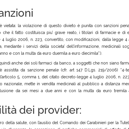
anzioni
vietata: la violazione di questo divieto è punita con sanzioni penali
e il fatto costituisca piu’ grave reato, i titolari di farmacie e di e
 4 luglio 2006, n. 223, convertito, con modificazioni, dalla legge 4
 mediante i servizi della societa’ dell’informazione, medicinali sog
nno e con la multa da euro duemila a euro diecimila”.).
e, quindi anche dei soli farmaci da banco, a soggetti che non siano farm
è assistita da sanzione penale (cfr. art 147 D.Lgs. 219/2006) “4-ter
l’articolo 5, comma 1, del citato decreto-legge 4 luglio 2006, n. 223
orio nazionale, mette in vendita medicinali al pubblico a distanza med
reclusione da sei mesi a due anni e con la multa da euro tremila
ità dei provider:
ero della salute, con l’ausilio del Comando dei Carabinieri per la Tute