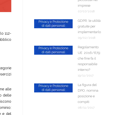
imprese
07/07/2018
GDPR: le utilità
gratuite per
implementarlo
olo 112-
09/02/2018
ubblico
Regolamento
UE 2016/679:
che fine fa il
responsabile
tegorie
interno?
esercizi
19/11/2017
La figura del
ine alle
DPO, nomina
o delle
posizione e
niscono
compiti
ominio:
08/11/2017
e e del