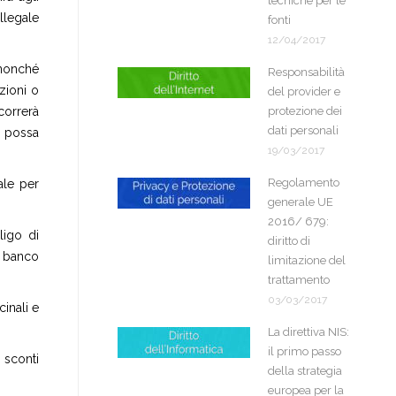
tecniche per le
illegale
fonti
12/04/2017
(nonché
Responsabilità
zioni o
del provider e
correrà
protezione dei
dati personali
e possa
19/03/2017
Regolamento
ale per
generale UE
2016/ 679:
ligo di
diritto di
a banco
limitazione del
trattamento
03/03/2017
inali e
La direttiva NIS:
il primo passo
 sconti
della strategia
europea per la