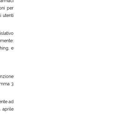
farmaci
oni per
 utenti
slativo
amente:
hing, e
anzione
comma 3
ente ad
 aprile