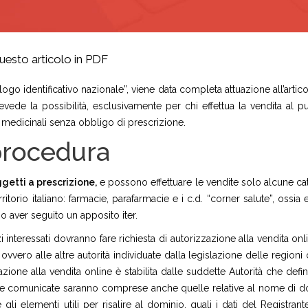
uesto articolo in PDF
logo identificativo nazionale”, viene data completa attuazione all’artic
evede la possibilità, esclusivamente per chi effettua la vendita al p
e medicinali senza obbligo di prescrizione.
procedura
etti a prescrizione,
e possono effettuare le vendite solo alcune ca
ritorio italiano: farmacie, parafarmacie e i c.d. “corner salute”, ossia 
 aver seguito un apposito iter.
zi interessati dovranno fare richiesta di autorizzazione alla vendita onl
vvero alle altre autorità individuate dalla legislazione delle regioni 
zione alla vendita online è stabilita dalle suddette Autorità che defi
ere comunicate saranno comprese anche quelle relative al nome di d
gli elementi utili per risalire al dominio, quali i dati del Registrant