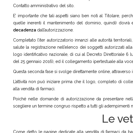
Contatto amministrativo del sito.
E’ importante che tali aspetti siano ben noti al Titolare, pe
quelle inerenti il mantenimento del dominio, quindi) dovrà e
decadenza
dall’autorizzazione.
Completato l’iter autorizzatorio innanzi alle autorità territoriali
salute la registrazione nell’elenco dei soggetti autorizzati al
logo identificativo nazionale, di cui al Decreto Direttoriale 6 
del 25 gennaio 2016), ed il collegamento ipertestuale alla voc
Questa seconda fase si svolge direttamente online, attraverso 
L’attività non può iniziare prima che il logo, completo di coll
alla vendita di farmaci.
Poiché nelle domande di autorizzazione da presentare nella p
scegliere un termine congruo rispetto a tutti gli adempimenti n
Le vet
Come detto le pagine dedicate alla vendita di farmaci da b