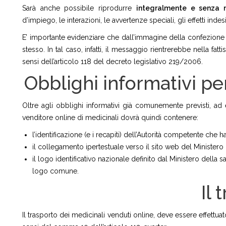
Sarà anche possibile riprodurre
integralmente e senza 
d’impiego, le interazioni, le avvertenze speciali, gli effetti indesid
E’ importante evidenziare che dall’immagine della confezione 
stesso. In tal caso, infatti, il messaggio rientrerebbe nella fat
sensi dell’articolo 118 del decreto legislativo 219/2006.
Obblighi informativi per
Oltre agli obblighi informativi già comunemente previsti, ad
venditore online di medicinali dovrà quindi contenere:
l’identificazione (e i recapiti) dell’Autorità competente che ha
il collegamento ipertestuale verso il sito web del Ministero 
il logo identificativo nazionale definito dal Ministero della 
logo comune.
Il 
Il trasporto dei medicinali venduti online, deve essere effettua