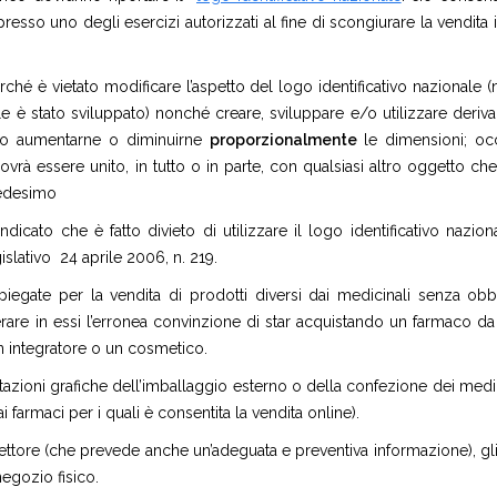
presso uno degli esercizi autorizzati al fine di scongiurare la vendita 
rché è vietato modificare l’aspetto del logo identificativo nazionale 
e è stato sviluppato) nonché creare, sviluppare e/o utilizzare deriva
anto aumentarne o diminuirne
proporzionalmente
le dimensioni; oc
rà essere unito, in tutto o in parte, con qualsiasi altro oggetto ch
 medesimo
dicato che è fatto divieto di utilizzare il logo identificativo nazion
gislativo 24 aprile 2006, n. 219.
piegate per la vendita di prodotti diversi dai medicinali senza obb
nerare in essi l’erronea convinzione di star acquistando un farmaco d
 integratore o un cosmetico.
tazioni grafiche dell’imballaggio esterno o della confezione dei medic
ai farmaci per i quali è consentita la vendita online).
settore (che prevede anche un’adeguata e preventiva informazione), gli
negozio fisico.