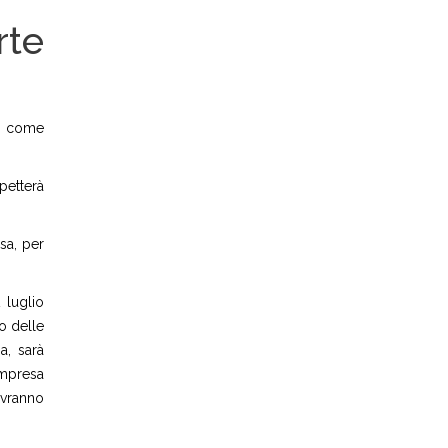
rte
rà come
petterà
sa, per
 luglio
o delle
a, sarà
impresa
ovranno