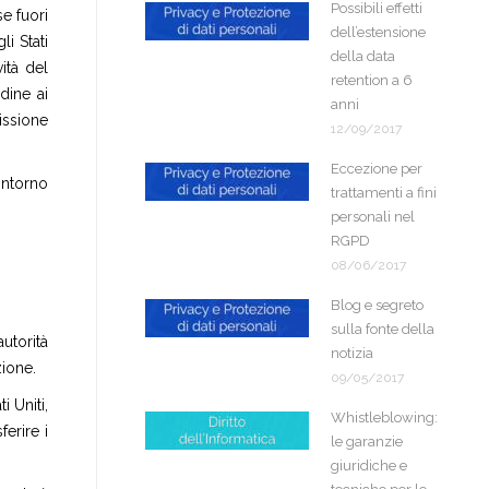
Possibili effetti
e fuori
dell’estensione
li Stati
della data
ità del
retention a 6
dine ai
anni
issione
12/09/2017
Eccezione per
intorno
trattamenti a fini
personali nel
RGPD
08/06/2017
Blog e segreto
sulla fonte della
autorità
notizia
zione.
09/05/2017
i Uniti,
Whistleblowing:
erire i
le garanzie
giuridiche e