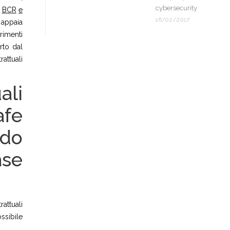
cybersecurity
BCR
e
16/02/2017
 appaia
rimenti
rto dal
attuali
ali
afe
ndo
ase
attuali
ssibile