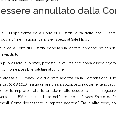
à essere annullato dalla Co
alla Giurisprudenza della Corte di Giustizia, e ha detto che li use
 dovrà offrire maggiori garanzie rispetto al Safe Harbor.
io della Corte di Giustizia, dopo la sua “entrata in vigore”: se non ris
invalidarlo.
 può essere, allo stato, previsto: la valutazione dovrà essere rigoro
ritto, non è possibile valutare alcunché.
zza sul Privacy Shield è stata adottata dalla Commissione il 12
ace dal 01.08.2016, ma tra un anno sarà sottoposto nuovamente al vagli
per le imprese statunitensi aderire allo scudo, e, di conseguenz
i verso gli USA sulla sola base dell’adesione al Privacy Shield dell’
mpimenti. Come riconoscere le imprese aderenti? Tra le altre cose, d