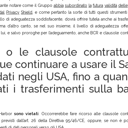
rtante notare come il Gruppo
abbia
subordinato
la
futura
validità
delle
dal
Privacy
Shield
, e come pertanto la sorte di tutti questi strumenti
ello di adeguatezza soddisfacente, dovrà offrire tutela anche ai trasfe
 ma d’altro canto, se nel suo insieme, il livello di adeguatezza offe
n lui, e salvo proroghe per l’adeguamento, anche BCR e clausole contr
o le clausole contrattu
 continuare a usare il S
dati negli USA, fino a qua
ti i trasferimenti sulla b
e Harbor
sono
vietati
. Occorrerebbe fare ricorso alle clausole contr
 previsti dall’art. 26 della Direttiva 95/46/CE, oppure, se non è po
nti di dati personali verso gli USA.