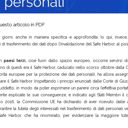
uesto articolo in PDF
giorni, anche in maniera specifica e approfondita. Io qui, invece,
di trasferimento dei dati dopo l’invalidazione del Safe Harbor, al post
in
paesi terzi,
cioè fuori dallo spazio europeo, occorre servirsi di
no di questi era il Safe Harbor, caducato nello scorso ottobre dalla C
orità europee per la protezione dei dati personali), ha allora asseg
il Safe Harbor (rispettando i principi enunciati dalle Corte di Giusti
ddetto, in modo da poter esprimere un parere circa l’effettiva portat
ente esplicate le sue conseguenze, e indicato agli Stati Membri il da
o 2016, la Commissione UE ha dichiarato di aver ricevuto dalle a
rantire la tutela degli interessati nel trasferimento di dati personali v
fe Harbor, che ha rinominato, per evidenziare la maggiore tut