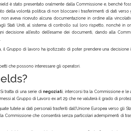
 Shield è stato presentato oralmente dalla Commissione e, benché foss
o della volontà politica di non bloccare i trasferimenti di dati verso g
on aveva ricevuto alcuna documentazione in ordine alla vincolativ
li Stati Uniti, al sistema di controllo sul loro rispetto, nonché in or
i decisione all’esito dell’esame dei documenti, dando alla Comm
.
, il Gruppo di lavoro ha ipotizzato di poter prendere una decisione 
petti che possono interessare gli operatori.
ields?
Si tratta di una serie di
negoziati
, intercorsi tra la Commissione e le 
rasmessi al Gruppo di Lavoro ex art 29 che ne valuterà il grado di prote
te tutele ai dati personali trasferiti dall’Unione Europea verso gli Stat
la Commissione che consentirà senza particolari adempimenti di trasf