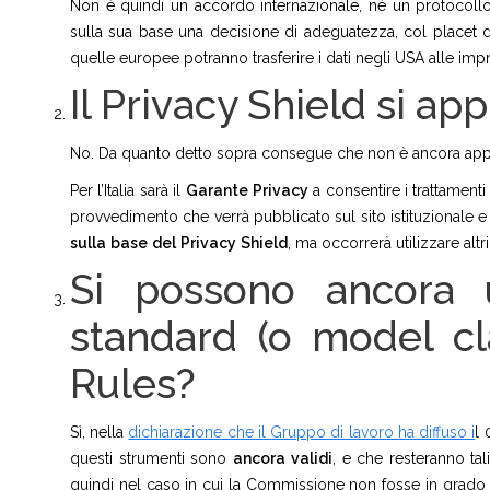
Non è quindi un accordo internazionale, né un protocol
sulla sua base una decisione di adeguatezza, col placet 
quelle europee potranno trasferire i dati negli USA alle impr
Il Privacy Shield si app
No. Da quanto detto sopra consegue che non è ancora appl
Per l’Italia sarà il
Garante
Privacy
a consentire i trattament
provvedimento che verrà pubblicato sul sito istituzionale 
sulla
base
del
Privacy
Shield
, ma occorrerà utilizzare altri
Si possono ancora u
standard (o model cl
Rules?
Sì, nella
dichiarazione che il Gruppo di lavoro ha diffuso i
l 
questi strumenti sono
ancora
validi
, e che resteranno tal
quindi nel caso in cui la Commissione non fosse in grado d