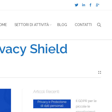
OME
SETTORI DI ATTIVITÀ
BLOG
CONTATTI
ivacy Shield
Articoli Recenti
Il GDPR per le
piccole (e
piccolissime)