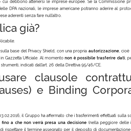
lo cui debbono attenersi le imprese europee. Se la Commissione p
delle DPA nazionali, le imprese americane potranno aderire al proto
ese aderenti senza fare null’altro.
lica già?
icabile.
i sulla base del Privacy Shield, con una propria
autorizzazione
, cioè
e in Gazzetta Ufficiale. Al momento
non
è
possibile
trasferire
dati
, p
 strumenti, indicati dall’art. 26 della Direttiva 95/46/CE.
sare clausole contrattu
auses) e Binding Corpor
03.02.2016, il Gruppo ha affermato che i trasferimenti effettuati sulla s
i
fino
a
che
non
verrà
presa
una
decisione
(nella peggiore delle i
i rispettare il termine assegnato per il deposito di documentazione s