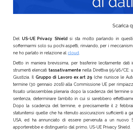
Scarica q
Del
US-UE Privacy
Shield
si sta molto parlando in questi 
soffermarmi solo su pochi aspetti, rinviando, per i meccanismi 
ne ho parlato in relazione al
cloud
.
Detto in maniera brevissima, per trasferire lecitamente dati 
strumenti elencati
tassativamente
nella Direttiva 95/46/CE: u
Giustizia. Il
Gruppo di Lavoro ex art 29
(che riunisce le Aut
termine (30 gennaio 2016) alla Commissione UE per rimpiazzare 
fissato un’assemblea plenaria dopo la scadenza del termine su
sentenza, determinare l’ambito in cui si sarebbero effettivam
Dopo la scadenza del termine, e precisamente il 2 febbrai
statunitensi quelle che ha ritenuto assicurazioni sufficienti a ga
USA, ed ha annunciato di essere pervenuta a un nuovo Sa
apporterebbe e distinguerlo dal primo, US-UE Privacy Shield.