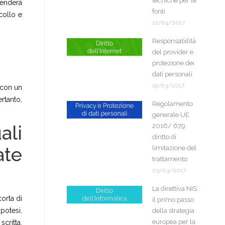
tecniche per le
renderà
fonti
collo e
12/04/2017
Responsabilità
del provider e
protezione dei
dati personali
19/03/2017
 con un
ertanto,
Regolamento
generale UE
ali
2016/ 679:
diritto di
ate
limitazione del
trattamento
03/03/2017
La direttiva NIS:
corta di
il primo passo
potesi,
della strategia
europea per la
critta,