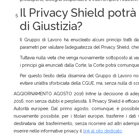
Il Privacy Shield potr
di Giustizia?
Il Gruppo di Lavoro ha enucleato alcuni principi tratti d
parametri per valutare l’adeguatezza del Privacy Shield, che
Tuttavia nulla vieta che venga nuovamente sottoposto al vagl
i principi già enunciati dalla Corte, la Corte potrà comunque 
Per questo l’esito della disamina del Gruppo di Lavoro non
evitare un’altra sforbiciata della CGUE, ma, senza nulla di sc
AGGIORNAMENTO AGOSTO 2016 Infine la decisione di adeguate
2016, non senza dubbi e perplessità. Il Privacy Shield è effic
Autorità europee. Dal primo agosto, comunque, è possibile 
nuovamente possibile, per i titolari europei, trasferire i dat
destinataria del trasferimento, senza ricorrere ad altri ade
inserire nelle informative privacy il
link al sito dedicato
.