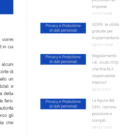
imprese
07/07/2018
GDPR: le utilità
gratuite per
implementarlo
 vorrei
09/02/2018
 in cui
Regolamento
UE 2016/679:
 alcuni
che fine fa il
orte di
responsabile
nato un
interno?
zia), e
19/11/2017
a della
La figura del
 farsi.
DPO, nomina
utorità
posizione e
erso gli
compiti
ela che
08/11/2017