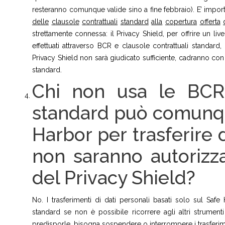
resteranno comunque valide sino a fine febbraio). E’ impo
delle
clausole
contrattuali
standard
alla
copertura
offerta
strettamente connessa: il Privacy Shield, per offrire un liv
effettuati attraverso BCR e clausole contrattuali standard,
Privacy Shield non sarà giudicato sufficiente, cadranno co
standard.
Chi non usa le BCR 
standard può comunque
Harbor per trasferire 
non saranno autorizza
del Privacy Shield?
No. I trasferimenti di dati personali basati solo sul Saf
standard se non è possibile ricorrere agli altri strumenti
predisporle, bisogna sospendere o interrompere i trasferime