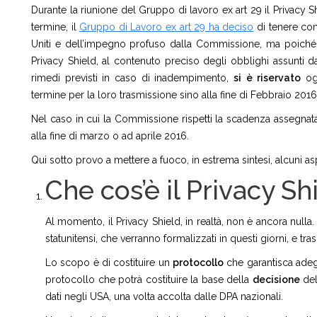
Durante la riunione del Gruppo di lavoro ex art 29 il Privacy
termine, il
Gruppo di Lavoro ex art 29 ha deciso
di tenere cont
Uniti e dell’impegno profuso dalla Commissione, ma poiché n
Privacy Shield, al contenuto preciso degli obblighi assunti dag
rimedi previsti in caso di inadempimento,
si
è
riservato
ogn
termine per la loro trasmissione sino alla fine di Febbraio 2016
Nel caso in cui la Commissione rispetti la scadenza assegnata
alla fine di marzo o ad aprile 2016.
Qui sotto provo a mettere a fuoco, in estrema sintesi, alcuni as
Che cos’è il Privacy Sh
Al momento, il Privacy Shield, in realtà, non è ancora nulla. 
statunitensi, che verranno formalizzati in questi giorni, e t
Lo scopo è di costituire un
protocollo
che garantisca adegua
protocollo che potrà costituire la base della
decisione
del
dati negli USA, una volta accolta dalle DPA nazionali.