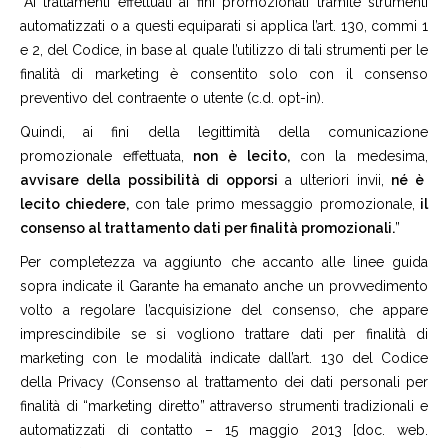
“Ai trattamenti effettuati ai fini promozionali tramite strumenti
automatizzati o a questi equiparati si applica l’art. 130, commi 1
e 2, del Codice, in base al quale l’utilizzo di tali strumenti per le
finalità di marketing è consentito solo con il consenso
preventivo del contraente o utente (c.d. opt-in).
Quindi, ai fini della legittimità della comunicazione
promozionale effettuata,
non è lecito,
con la medesima,
avvisare della possibilità di opporsi
a ulteriori invii,
né è
lecito chiedere,
con tale primo messaggio promozionale,
il
consenso al trattamento dati per finalità promozionali.
”
Per completezza va aggiunto che accanto alle linee guida
sopra indicate il Garante ha emanato anche un provvedimento
volto a regolare l’acquisizione del consenso, che appare
imprescindibile se si vogliono trattare dati per finalità di
marketing con le modalità indicate dall’art. 130 del Codice
della Privacy (Consenso al trattamento dei dati personali per
finalità di “marketing diretto” attraverso strumenti tradizionali e
automatizzati di contatto – 15 maggio 2013 [doc. web.