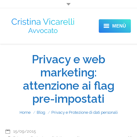
MENÙ
HOME
Privacy e web
SETTORI DI ATTIVITÀ
marketing:
BLOG
attenzione ai flag
CONTATTI
pre-impostati
Sei qui:
Home
Blog
Privacy e Protezione di dati personali
15/09/2015