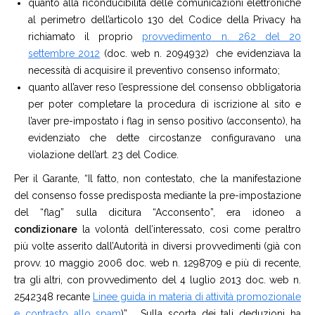
quanto alla riconducibilità delle comunicazioni elettroniche
al perimetro dell’articolo 130 del Codice della Privacy ha
richiamato il proprio
provvedimento n. 262 del 20
settembre 2012
(doc. web n. 2094932) che evidenziava la
necessità di acquisire il preventivo consenso informato;
quanto all’aver reso l’espressione del consenso obbligatoria
per poter completare la procedura di iscrizione al sito e
l’aver pre-impostato i flag in senso positivo (acconsento), ha
evidenziato che dette circostanze configuravano una
violazione dell’art. 23 del Codice.
Per il Garante, “Il fatto, non contestato, che la manifestazione
del consenso fosse predisposta mediante la pre-impostazione
del “flag” sulla dicitura “Acconsento”, era idoneo a
condizionare
la volontà dell’interessato, così come peraltro
più volte asserito dall’Autorità in diversi provvedimenti (già con
provv. 10 maggio 2006 doc. web n. 1298709 e più di recente,
tra gli altri, con provvedimento del 4 luglio 2013 doc. web n.
2542348 recante
Linee guida in materia di attività promozionale
e contrasto allo spam
)” . Sulla scorta dei tali deduzioni ha