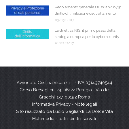
Regolamento generale UE 2016/ 679:
diritto di limitazione del trattamento
03/03/2017
La direttiva NIS: il primo passo della
strategia europea per la cybersecurity
16/02/2017
Avvocato Cristina Vicarelli - P. IVA 03149740544
Corso Bersaglieri, 24, 06122 Perugia - Via dei
Gracchi, 137, 00192 Roma
Informativa Privacy
-
Note legali
Sito realizzato da
Lucio Gagliardi
,
La Dolce Vita
Multimedia
- tutti i diritti riservati.