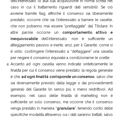
dell’interessato (o alla sua acquisizione in forma scritta nel
caso in cui il trattamento riguardi dati sensibili). Se ciò
avviene tramite flag, affinché il consenso sia liberamente
prestato, occorre che sia l’interessato a barrare le caselle,
che non potranno mai essere “preflaggate” dal Titolare. In
altre parole occorre un
comportamento attivo e
inequivocabile
dell’interessato: non è sufficiente un
atteggiamento passivo e inerte, anzi, per il Garante, come si
è visto, costringere l’interessato a “deflaggare” una casella
per negare il consenso equivale a condizionarne le scelte.
Accanto ad ogni casella vanno indicate sinteticamente le
finalità per cui il consenso viene prestato: la regola generale
è che
ad ogni finalità corrisponde un consenso
, salvo che
sia diversamente previsto dalla legge o dai provvedimenti
generali del Garante (in senso più o meno restrittivo). Ad
esempio, nel caso delle finalità di marketing non è
sufficiente un solo consenso, ma occorre che il consenso
venga prestato in maniera “
granulare
”, tenendo conto delle
specifiche modalità attraverso cui i dati saranno trattati, salvo